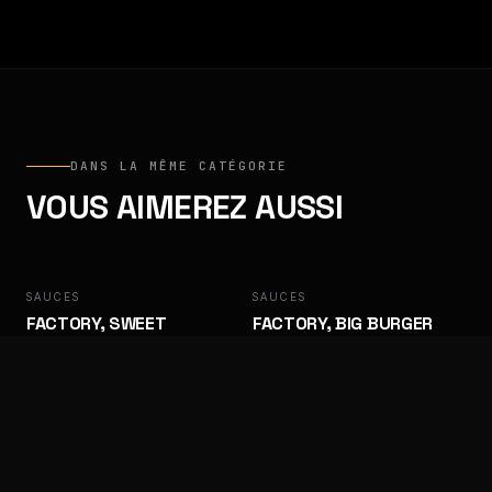
DANS LA MÊME CATÉGORIE
VOUS AIMEREZ AUSSI
SAUCES
FACTORY
SAUCES
FACTORY
FACTORY, SWEET
FACTORY, BIG BURGER
BARBECUE
Des goûts qui ramènent les clients.
Des goûts qui ramènent les clients.
SAUCES
FACTORY
SAUCES
FACTORY
FACTORY, ALGÉRIENNE
FACTORY, SAMOURAÏ
Des goûts qui ramènent les clients.
Des goûts qui ramènent les clients.