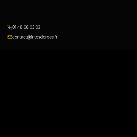
01 48 68 03 03
contact@fritesdorees.fr