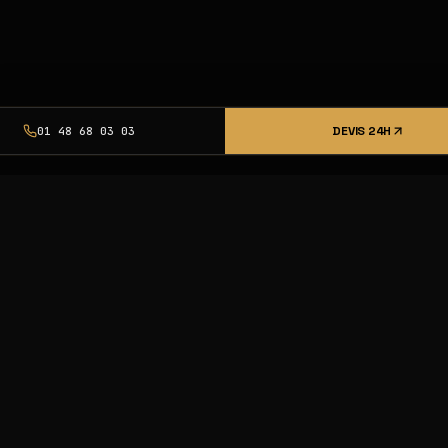
DEVIS 24H
01 48 68 03 03
urcing pro,
et livraison
nce Excellence.
23