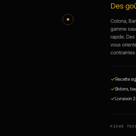
Des goû
Colona, Bar
gamme sauce
rapide. Des
vous oriente
contraintes 
Recette si
Bidons, ba
Livraison 
FICHE TEC