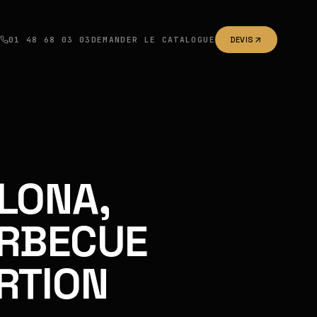
01 48 68 03 03
DEMANDER LE CATALOGUE
DEVIS
LONA,
RBECUE
RTION