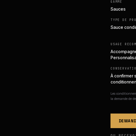
GAMME
Sauces
TYPE DE PR
Sauce cond
USAGE RECO
Accompagnem
Personnalisa
CONSERVATI
À confirmer 
conditionne
Les conditionneme
la demande de de
DEMAND
OU RECEVO