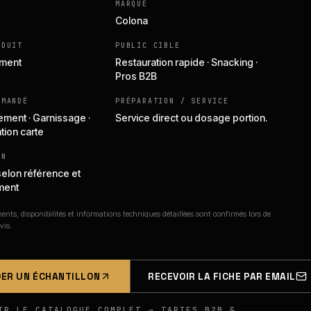
MARQUE
Colona
ODUIT
PUBLIC CIBLE
iment
Restauration rapide · Snacking ·
Pros B2B
MMANDÉ
PRÉPARATION / SERVICE
ent · Garnissage ·
Service direct ou dosage portion.
tion carte
ON
selon référence et
ment
nts, disponibilités et informations techniques détaillées sont confirmés lors de
vis.
ER UN ÉCHANTILLON
RECEVOIR LA FICHE PAR EMAIL
IR LE CATALOGUE COMPLET → TARIFS B2B &