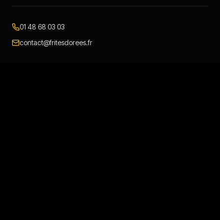
01 48 68 03 03
contact@fritesdorees.fr