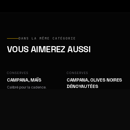
DANS LA MÊME CATÉGORIE
VOUS AIMEREZ AUSSI
CONSERVES
CAMPANA
CONSERVES
CAMPANA
CAMPANA, MAÏS
CAMPANA, OLIVES NOIRES
DÉNOYAUTÉES
Calibré pour la cadence.
Calibré pour la cadence.
CONSERVES
CAMPANA
CONSERVES
CAMPANA
CAMPANA, OLIVES NOIRES
CAMPANA, OLIVES
TRANCHÉES
VERTES DÉNOYAUTÉES
Calibré pour la cadence.
Calibré pour la cadence.