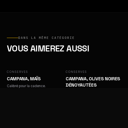
DANS LA MÊME CATÉGORIE
VOUS AIMEREZ AUSSI
CONSERVES
CAMPANA
CONSERVES
CAMPANA
CAMPANA, MAÏS
CAMPANA, OLIVES NOIRES
DÉNOYAUTÉES
Calibré pour la cadence.
Calibré pour la cadence.
CONSERVES
CAMPANA
CONSERVES
CAMPANA
CAMPANA, OLIVES NOIRES
CAMPANA, OLIVES
TRANCHÉES
VERTES DÉNOYAUTÉES
Calibré pour la cadence.
Calibré pour la cadence.