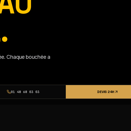
AU
.
isée. Chaque bouchée a
DEVIS 24H
01 48 68 03 03