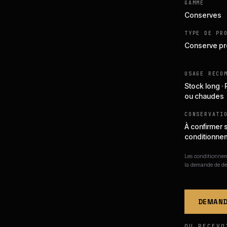
GAMME
Conserves
TYPE DE PR
Conserve pr
USAGE RECO
Stock long ·
ou chaudes
CONSERVATI
À confirmer 
conditionne
Les conditionneme
la demande de de
DEMAND
OU RECEVO