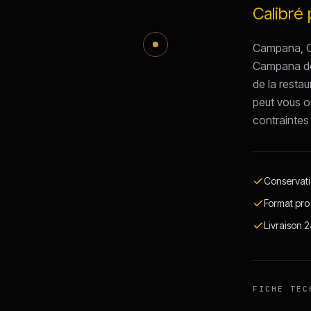
Calibré 
Campana, Ol
Campana de
de la restau
peut vous or
contraintes 
Conservati
Format pro
Livraison 
FICHE TEC