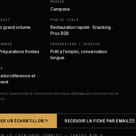
MARQUE
Campana
ODUIT
PUBLIC CIBLE
o grand volume
Restauration rapide · Snacking ·
Pros B2B
MMANDÉ
PRÉPARATION / SERVICE
 Préparations froides
Prêt à l'emploi, conservation
longue.
ON
selon référence et
ment
nts, disponibilités et informations techniques détaillées sont confirmés lors de
vis.
ER UN ÉCHANTILLON
RECEVOIR LA FICHE PAR EMAIL
IR LE CATALOGUE COMPLET → TARIFS B2B &