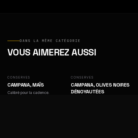
DANS LA MÊME CATÉGORIE
VOUS AIMEREZ AUSSI
CONSERVES
CAMPANA
CONSERVES
CAMPANA
CAMPANA, MAÏS
CAMPANA, OLIVES NOIRES
DÉNOYAUTÉES
Calibré pour la cadence.
Calibré pour la cadence.
CONSERVES
CAMPANA
CONSERVES
CAMPANA
CAMPANA, OLIVES
CAMPANA, OLIVES
VERTES DÉNOYAUTÉES
VERTES TRANCHÉES
Calibré pour la cadence.
Calibré pour la cadence.