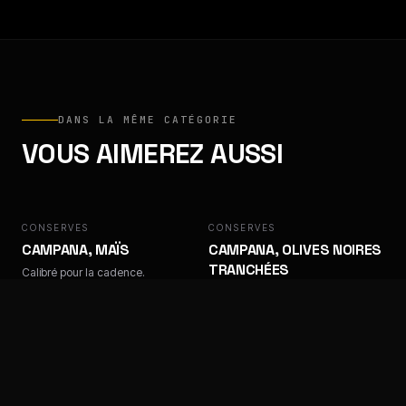
DANS LA MÊME CATÉGORIE
VOUS AIMEREZ AUSSI
CONSERVES
CAMPANA
CONSERVES
CAMPANA
CAMPANA, MAÏS
CAMPANA, OLIVES NOIRES
TRANCHÉES
Calibré pour la cadence.
Calibré pour la cadence.
CONSERVES
CAMPANA
CONSERVES
CAMPANA
CAMPANA, OLIVES
CAMPANA, OLIVES
VERTES DÉNOYAUTÉES
VERTES TRANCHÉES
Calibré pour la cadence.
Calibré pour la cadence.