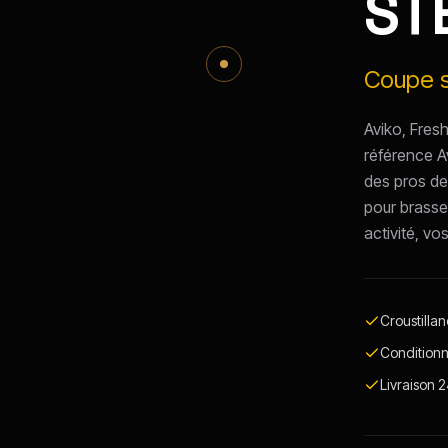
ST
Coupe s
Aviko, Fres
référence A
des pros de
pour brasse
activité, vo
Croustilla
Conditionn
Livraison 