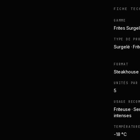
FICHE TEC
GAMME
Frites Surge
TYPE DE PR
Surgelé · Fri
FORMAT
Steakhouse
UNITÉS PAR
5
USAGE RECO
Friteuse · Se
intenses
TEMPÉRATUR
-18 °C