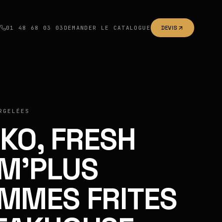
01 48 68 03 03
DEMANDER LE CATALOGUE
DEVIS
RGELÉES
IKO, FRESH
M'PLUS
MMES FRITES