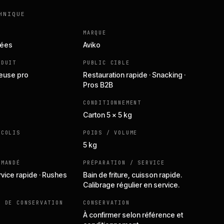
HNIQUE
MARQUE
lées
Aviko
ODUIT
PUBLIC CIBLE
teuse pro
Restauration rapide · Snacking ·
Pros B2B
CONDITIONNEMENT
Carton 5 × 5 kg
 COLIS
POIDS / VOLUME
5 kg
MMANDÉ
PRÉPARATION / SERVICE
rvice rapide · Rushes
Bain de friture, cuisson rapide.
Calibrage régulier en service.
E DE CONSERVATION
CONSERVATION
À confirmer selon référence et