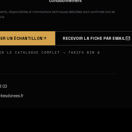
conditionnement
nts, disponibilités et informations techniques détaillées sont confirmés lors de
vis.
ER UN ÉCHANTILLON
RECEVOIR LA FICHE PAR EMAIL
IR LE CATALOGUE COMPLET → TARIFS B2B &
3 03
itesdorees.fr