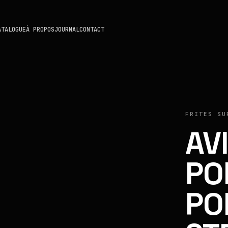
ATALOGUE
À PROPOS
JOURNAL
CONTACT
FRITES SU
AV
PO
PO