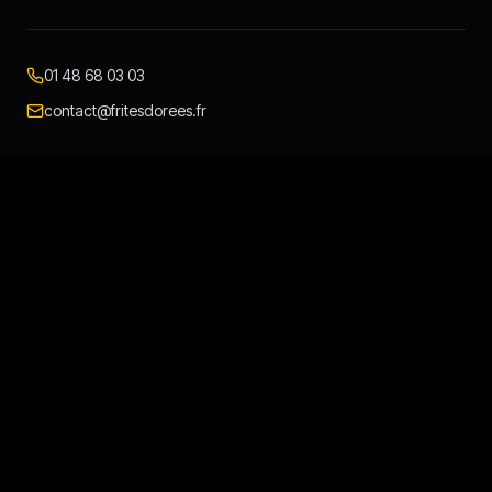
01 48 68 03 03
contact@fritesdorees.fr