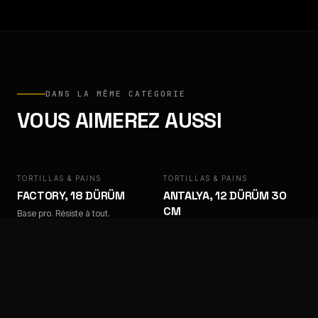
DANS LA MÊME CATÉGORIE
VOUS AIMEREZ AUSSI
TORTILLAS & PAINS
FACTORY
TORTILLAS & PAINS
ANTALYA
FACTORY, 18 DÜRÜM
ANTALYA, 12 DÜRÜM 30
CM
Base pro. Résiste à tout.
Base pro. Résiste à tout.
TORTILLAS & PAINS
ANTALYA
TORTILLAS & PAINS
ANTALYA, 18 TORTILLAS
BAPS
25 CM
Base pro. Résiste à tout.
Base pro. Résiste à tout.