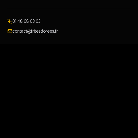
01 48 68 03 03
contact@fritesdorees.fr