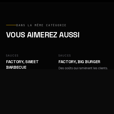
DANS LA MÊME CATÉGORIE
VOUS AIMEREZ AUSSI
SAUCES
FACTORY
SAUCES
FACTORY
FACTORY, SWEET
FACTORY, BIG BURGER
BARBECUE
Des goûts qui ramènent les clients.
Des goûts qui ramènent les clients.
SAUCES
FACTORY
SAUCES
FACTORY
FACTORY, ALGÉRIENNE
FACTORY, SAMOURAÏ
Des goûts qui ramènent les clients.
Des goûts qui ramènent les clients.