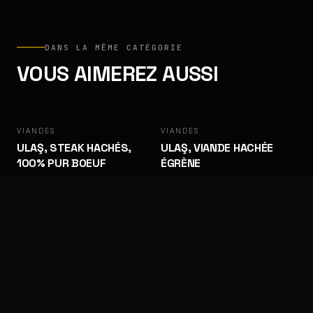
DANS LA MÊME CATÉGORIE
VOUS AIMEREZ AUSSI
VIANDES
ULAŞ
VIANDES
ULAŞ
ULAŞ, STEAK HACHÉS,
ULAŞ, VIANDE HACHÉE
100% PUR BOEUF
ÉGRÈNE
Qualité boucherie. Cadence pro.
Qualité boucherie. Cadence pro.
VIANDES
VIANDES
ALLUMETTES DE VEAU
CHORIZO (BOEUF)
Qualité boucherie. Cadence pro.
Qualité boucherie. Cadence pro.