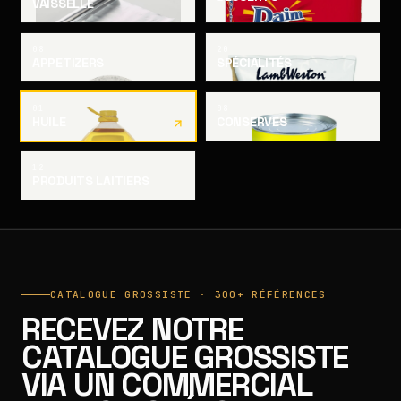
VAISSELLE
08
20
APPETIZERS
SPÉCIALITÉS
01
08
HUILE
CONSERVES
12
PRODUITS LAITIERS
CATALOGUE GROSSISTE · 300+ RÉFÉRENCES
RECEVEZ NOTRE
CATALOGUE GROSSISTE
VIA UN COMMERCIAL