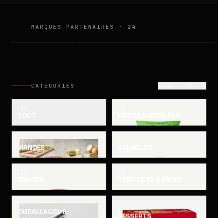
MARQUES PARTENAIRES ·
24
ULAŞ
FACTORY
LAMB WESTON
CATÉGORIES
VOIR TOUT →
256
18
TOUT
FRITES SURGELÉES
08
24
VIANDES
VOLAILLES
112
18
SAUCES
TORTILLAS & PAINS
19
08
EMBALLAGES &
DESSERTS