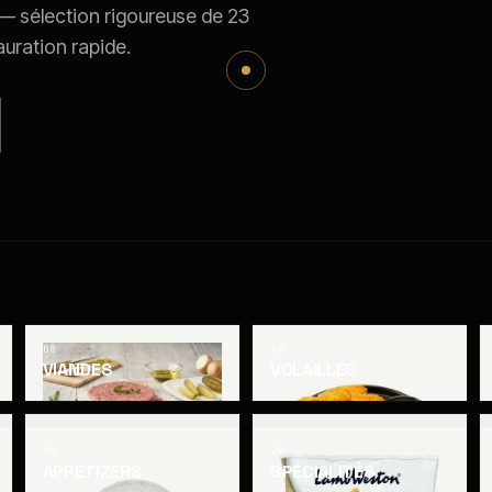
 — sélection rigoureuse de 23
auration rapide.
08
24
VIANDES
VOLAILLES
08
20
APPETIZERS
SPÉCIALITÉS