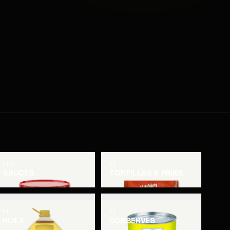
112
18
SAUCES
TORTILLAS & PAINS
01
08
HUILE
CONSERVES