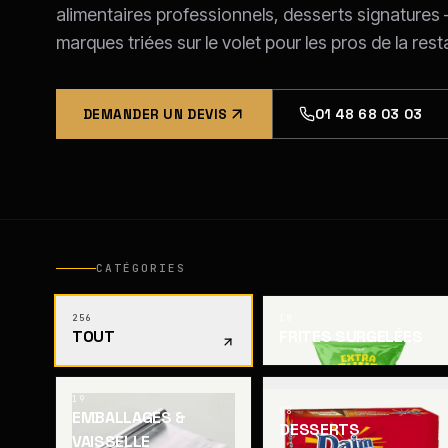
alimentaires professionnels, desserts signatures
marques triées sur le volet pour les pros de la rest
DEMANDER UN DEVIS
01 48 68 03 03
CATÉGORIES
256
18
TOUT
FRITES SURGELÉES
19
08
EMBALLAGES &
DESSERTS
VAISSELLE