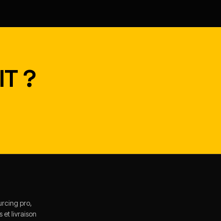
T ?
urcing pro,
et livraison